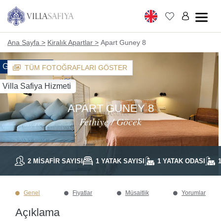
Ana Sayfa >
Kiralık Apartlar >
Apart Guney 8
Güney Suites
TÜM FOTOĞRAFLARI GÖSTER
Villa Safiya Hizmeti
APART GUNEY 8
Fethiye / Göcek
2 MISAFIR SAYISI
1 YATAK SAYISI
1 YATAK ODASI
Genel
Fiyatlar
Müsaitlik
Yorumlar
Açıklama