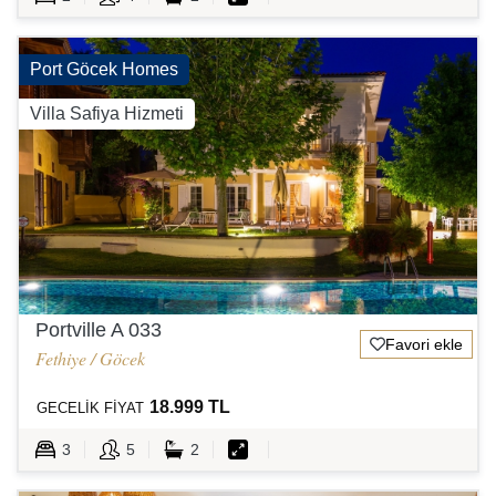
Port Göcek Homes
Villa Safiya Hizmeti
Portville A 033
Favori ekle
Fethiye / Göcek
18.999 TL
GECELİK FİYAT
3
5
2