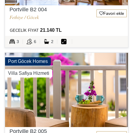
Portville B2 004
Favori ekle
Fethiye / Göcek
21.140 TL
GECELİK FİYAT
3
6
2
Port Göcek Homes
Villa Safiya Hizmeti
Portville B2 005