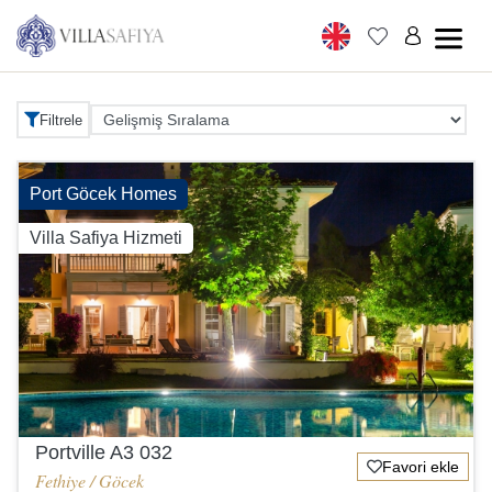
Filtrele
Port Göcek Homes
Villa Safiya Hizmeti
Portville A3 032
Favori ekle
Fethiye / Göcek