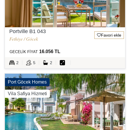
Portville B1 043
Favori ekle
Fethiye / Göcek
16.056 TL
GECELİK FİYAT
2
5
2
Port Göcek Homes
Vila Safiya Hizmeti